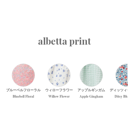
albetta print
ブルーベルフローラル
ウィローフラワー
アップルギンガム
ディッツィ
Bluebell Floral
Willow Flower
Apple Gingham
Ditsy Blu