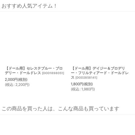
おすすめ人気アイテム！
【ドール用】セレステブルー・ブロ
【ドール用】デイジー＆ブロデリ
デリー・ドールドレス
ー・フリルティアード・ドールドレ
[
DOD1898051
]
ス
[
DOD2858141
]
2,000
円
(税別)
1,800
円
(税別)
(
税込
:
2,200
円
)
(
税込
:
1,980
円
)
この商品を買った人は、こんな商品も買っています