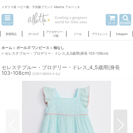
イギリス発 ベビー服・子供服ブランド Albetta アルベッタ
メニュー
カート
商品検索
アクセサリー・
新着商品
ガールズ
ドール
アウトレット
instagram
小物
ホーム
>
ガールズ ワンピース
>
袖なし
>
セレステブルー・ブロデリー・ドレス_4_5歳用(身長 103-108cm)
セレステブルー・ブロデリー・ドレス_4_5歳用(身長
103-108cm)
[
CDE1138003 4-5y
]