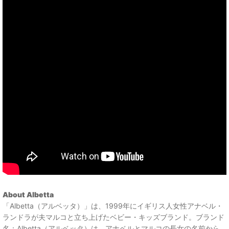
About Albetta
「Albetta（アルベッタ）」は、1999年にイギリス人女性アナベル・
ランドラが夫マルコと立ち上げたベビー・キッズブランド。ブランド
名：Albetta（アルベッタ）は、アナベルとマルコの長女の名前から