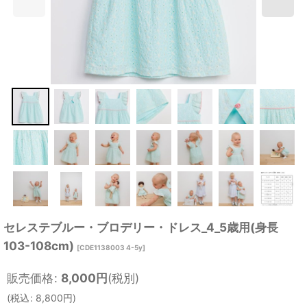
セレステブルー・ブロデリー・ドレス_4_5歳用(身長
103-108cm)
[
CDE1138003 4-5y
]
販売価格
:
8,000
円
(税別)
(
税込
:
8,800
円
)