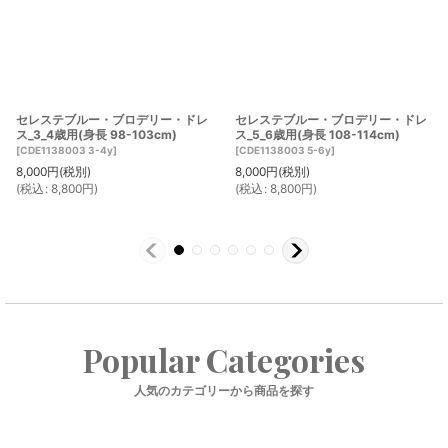
セレステブルー・ブロデリー・ドレ
セレステブルー・ブロデリー・ドレ
ス_3_4歳用(身長 98-103cm)
ス_5_6歳用(身長 108-114cm)
[
CDE1138003 3-4y
]
[
CDE1138003 5-6y
]
8,000
円
(税別)
8,000
円
(税別)
(
税込
:
8,800
円
)
(
税込
:
8,800
円
)
Popular Categories
人気のカテゴリーから商品を探す