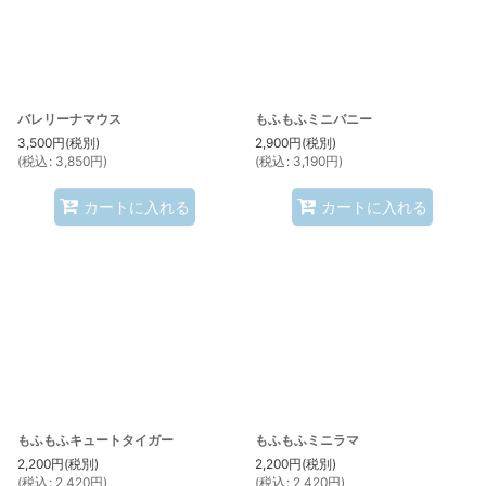
バレリーナマウス
もふもふミニバニー
3,500
円
(税別)
2,900
円
(税別)
(
税込
:
3,850
円
)
(
税込
:
3,190
円
)
カートに入れる
カートに入れる
もふもふキュートタイガー
もふもふミニラマ
2,200
円
(税別)
2,200
円
(税別)
(
税込
:
2,420
円
)
(
税込
:
2,420
円
)