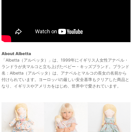
About Albetta
「Albetta（アルベッタ）」は、1999年にイギリス人女性アナベル・
ランドラが夫マルコと立ち上げたベビー・キッズブランド。ブランド
名：Albetta（アルベッタ）は、アナベルとマルコの長女の名前から
付けられています。ヨーロッパの厳しい安全基準もクリアした商品と
なり、イギリスやアメリカをはじめ、世界中で愛されています。