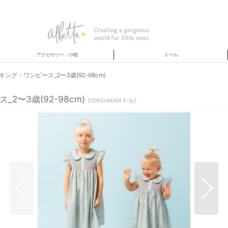
アクセサリー・小物
ドール
グ・ワンピース_2〜3歳(92-98cm)
〜3歳(92-98cm)
[
CDE0244204 2-3y
]