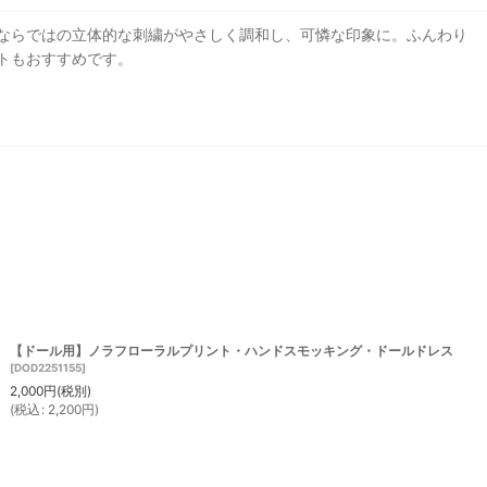
ならではの立体的な刺繍がやさしく調和し、可憐な印象に。ふんわり
トもおすすめです。
【ドール用】ノラフローラルプリント・ハンドスモッキング・ドールドレス
[
DOD2251155
]
2,000
円
(税別)
(
税込
:
2,200
円
)