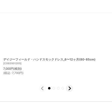
デイジーフィールド・ハンドスモックドレス_6〜12ヶ月(80-85cm)
[
CDE0501205
]
7,000
円
(税別)
(
税込
:
7,700
円
)