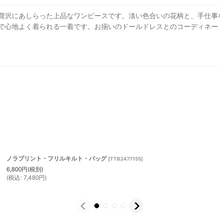
贅沢にあしらった上品なワンピースです。淡い色合いの花柄と、手仕事
で心地よく着られる一着です。お揃いのドールドレスとのコーディネー
ノラプリント・フリルキルト・バッグ
[
TTB2477155
]
6,800
円
(税別)
(
税込
:
7,480
円
)