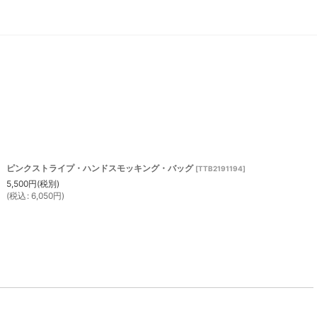
ピンクストライプ・ハンドスモッキング・バッグ
[
TTB2191194
]
5,500
円
(税別)
(
税込
:
6,050
円
)