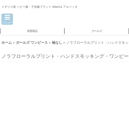
イギリス発 ベビー服・子供服ブランド Albetta アルベッタ
メニュー
新着商品
ガールズ
ホーム
>
ガールズ ワンピース
>
袖なし
>
ノラフローラルプリント・ハンドスモッキン
ノラフローラルプリント・ハンドスモッキング・ワンピース_2