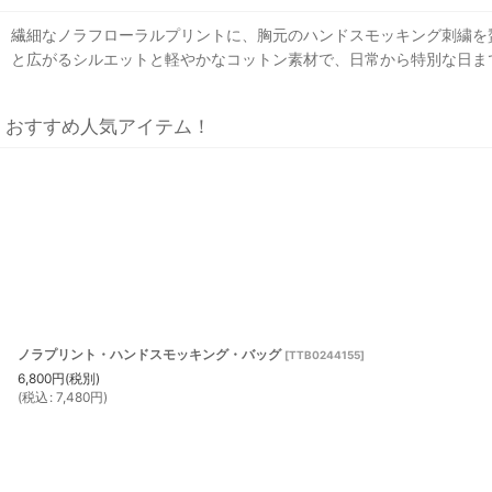
繊細なノラフローラルプリントに、胸元のハンドスモッキング刺繍を
と広がるシルエットと軽やかなコットン素材で、日常から特別な日ま
おすすめ人気アイテム！
ノラプリント・ハンドスモッキング・バッグ
[
TTB0244155
]
6,800
円
(税別)
(
税込
:
7,480
円
)