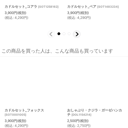
カドルセット_コアラ
カドルセット_ベア
[
SOT1258162
]
[
SOT1483234
]
3,900
円
(税別)
3,900
円
(税別)
(
税込
:
4,290
円
)
(
税込
:
4,290
円
)
この商品を買った人は、こんな商品も買っています
カドルセット_フォックス
おしゃぶり・クジラ・ガーゼハンカ
チ
[
SOT0001005
]
[
DOL1154214
]
3,900
円
(税別)
2,500
円
(税別)
(
税込
:
4,290
円
)
(
税込
:
2,750
円
)