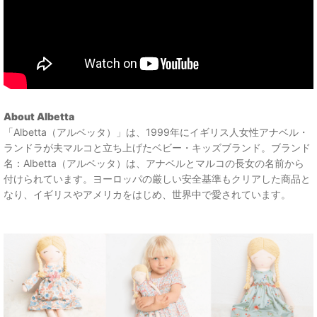
About Albetta
「Albetta（アルベッタ）」は、1999年にイギリス人女性アナベル・
ランドラが夫マルコと立ち上げたベビー・キッズブランド。ブランド
名：Albetta（アルベッタ）は、アナベルとマルコの長女の名前から
付けられています。ヨーロッパの厳しい安全基準もクリアした商品と
なり、イギリスやアメリカをはじめ、世界中で愛されています。