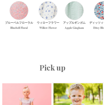
ブルーベルフローラル
ウィローフラワー
アップルギンガム
ディッツィ
Bluebell Floral
Willow Flower
Apple Gingham
Ditsy Blu
Pick up