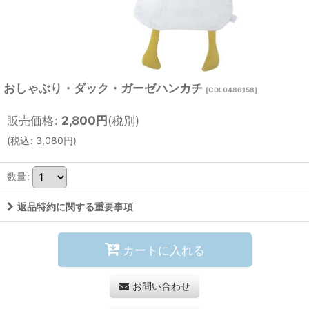
おしゃぶり・ダック・ガーゼハンカチ
[
CDL0486158
]
販売価格
:
2,800
円
(税別)
(
税込
:
3,080
円
)
数量
:
返品特約に関する重要事項
カートに入れる
お問い合わせ