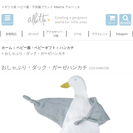
イギリス発 ベビー服・子供服ブランド Albetta アルベッタ
メニュー
カート
商品検索
アクセサリー・
新着商品
ガールズ
ドール
アウトレット
instagram
小物
ホーム
>
ベビー服・ベビーギフト
>
ハンカチ
>
おしゃぶり・ダック・ガーゼハンカチ
おしゃぶり・ダック・ガーゼハンカチ
[
CDL0486158
]