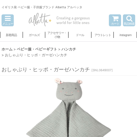
イギリス発 ベビー服・子供服ブランド Albetta アルベッタ
メニュー
カート
商品検索
アクセサリー・
新着商品
ガールズ
ドール
アウトレット
instagram
小物
ホーム
>
ベビー服・ベビーギフト
>
ハンカチ
>
おしゃぶり・ヒッポ・ガーゼハンカチ
おしゃぶり・ヒッポ・ガーゼハンカチ
[
SNL0649007
]