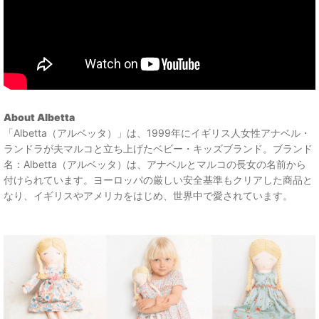
About Albetta
「Albetta（アルベッタ）」は、1999年にイギリス人女性アナベル・
ランドラが夫マルコと立ち上げたベビー・キッズブランド。ブランド
名：Albetta（アルベッタ）は、アナベルとマルコの長女の名前から
付けられています。ヨーロッパの厳しい安全基準もクリアした商品と
なり、イギリスやアメリカをはじめ、世界中で愛されています。