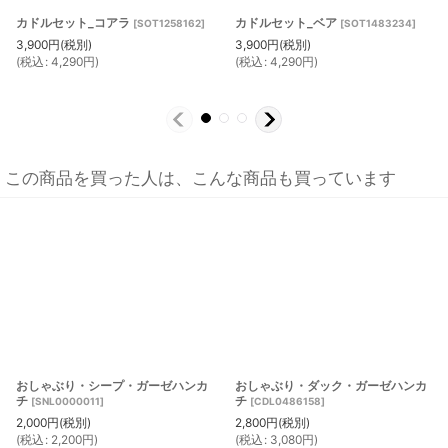
カドルセット_コアラ
カドルセット_ベア
[
SOT1258162
]
[
SOT1483234
]
3,900
円
(税別)
3,900
円
(税別)
(
税込
:
4,290
円
)
(
税込
:
4,290
円
)
この商品を買った人は、こんな商品も買っています
おしゃぶり・シープ・ガーゼハンカ
おしゃぶり・ダック・ガーゼハンカ
チ
チ
[
SNL0000011
]
[
CDL0486158
]
2,000
円
(税別)
2,800
円
(税別)
(
税込
:
2,200
円
)
(
税込
:
3,080
円
)