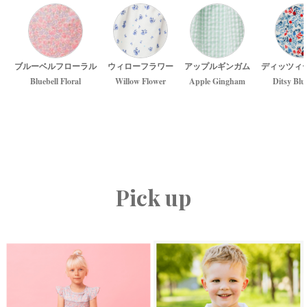
ブルーベルフローラル
ウィローフラワー
アップルギンガム
ディッツィ
Bluebell Floral
Willow Flower
Apple Gingham
Ditsy Blu
Pick up