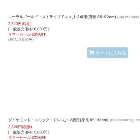
コーラルゴールド・ストライプドレス_1-2歳用(身長 85-92cm)
[
CDE2166033 
2,720
円
(税別)
[
一般販売価格
:
6,800
円
]
(
税込
:
2,992
円
)
カートに入れる
ダイヤモンド・スモック・ドレス_1-2歳用(身長 85-92cm)
[
CDE0244018_1-2
2,320
円
(税別)
[
一般販売価格
:
5,800
円
]