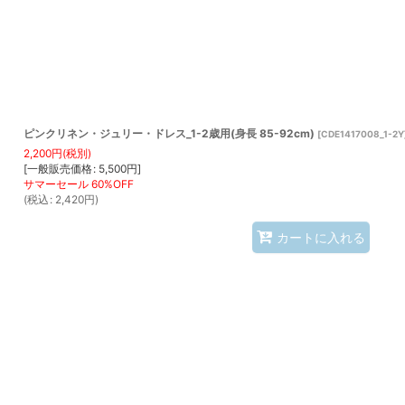
ピンクリネン・ジュリー・ドレス_1-2歳用(身長 85-92cm)
[
CDE1417008_1-2Y
2,200
円
(税別)
[
一般販売価格
:
5,500
円
]
(
税込
:
2,420
円
)
カートに入れる