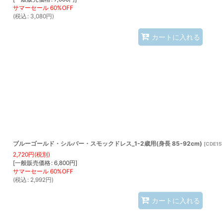
(
税込
:
3,080
円
)
カートに入れる
ブルーゴールド・シルバー・スモックドレス_1-2歳用(身長 85-92cm)
[
CDE15
2,720
円
(税別)
[
一般販売価格
:
6,800
円
]
(
税込
:
2,992
円
)
カートに入れる