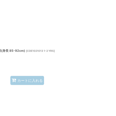
身長 85-92cm)
[
CDE1021013 1-2 YRS
]
カートに入れる