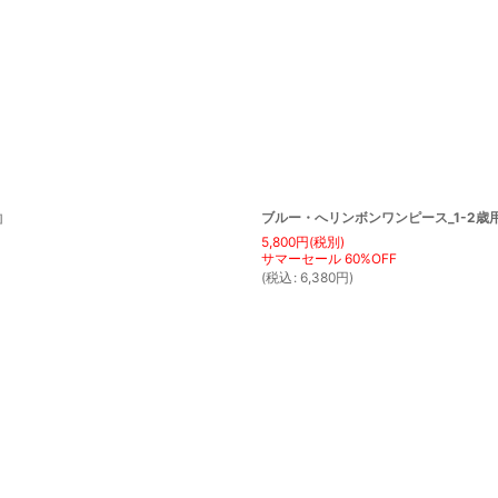
絞り込む
ブルー・へリンボンワンピース_1-2歳用(
]
5,800
円
(税別)
(
税込
:
6,380
円
)