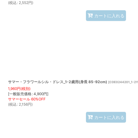
(
税込
:
2,552
円
)
カートに入れる
サマー・フラワールシル・ドレス_1-2歳用(身長 85-92cm)
[
CDE0244201_1-2Y
1,960
円
(税別)
[
一般販売価格
:
4,900
円
]
(
税込
:
2,156
円
)
カートに入れる