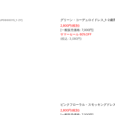
グリーン・コーデュロイドレス_1-2歳用(
JP0868015_1-2Y
]
2,800
円
(税別)
[
一般販売価格
:
7,000
円
]
(
税込
:
3,080
円
)
ピンクフローラル・スモッキングドレス_1-
2,800
円
(税別)
[
一般販売価格
:
7,000
円
]