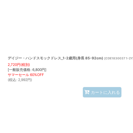
表示数
:
並び順
:
デイジー・ハンドスモックドレス_1-2歳用(身長 85-92cm)
[
CDE1830037 1-2Y
2,720
円
(税別)
[
一般販売価格
:
6,800
円
]
(
税込
:
2,992
円
)
カートに入れる