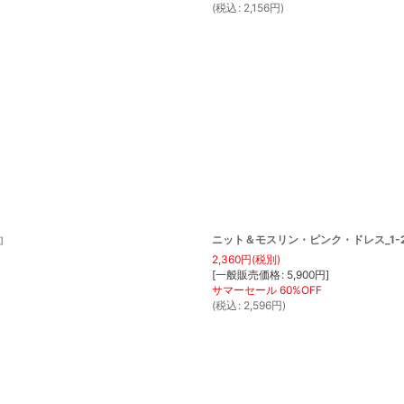
(
税込
:
2,156
円
)
ニット＆モスリン・ピンク・ドレス_1-2歳
]
2,360
円
(税別)
[
一般販売価格
:
5,900
円
]
(
税込
:
2,596
円
)