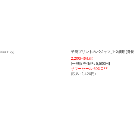
子鹿プリントのパジャマ_1-2歳用(身長 8
033 1-2y
]
2,200
円
(税別)
[
一般販売価格
:
5,500
円
]
(
税込
:
2,420
円
)