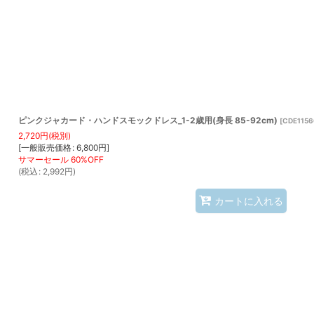
ピンクジャカード・ハンドスモックドレス_1-2歳用(身長 85-92cm)
[
CDE1156
2,720
円
(税別)
[
一般販売価格
:
6,800
円
]
(
税込
:
2,992
円
)
カートに入れる