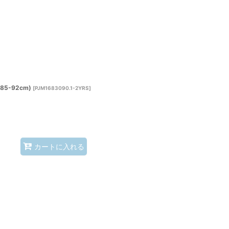
5-92cm)
[
PJM1683090.1-2YRS
]
カートに入れる