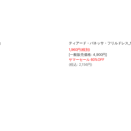
ティアード・バネッサ・フリルドレス_1-2
]
1,960
円
(税別)
[
一般販売価格
:
4,900
円
]
(
税込
:
2,156
円
)