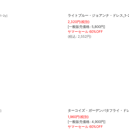
ライトブルー・ジョアンナ・ドレス_1-2歳
1-2y
]
2,320
円
(税別)
[
一般販売価格
:
5,800
円
]
(
税込
:
2,552
円
)
ターコイズ・ガーデンバタフライ・ドレス_1
Y
]
1,960
円
(税別)
[
一般販売価格
:
4,900
円
]