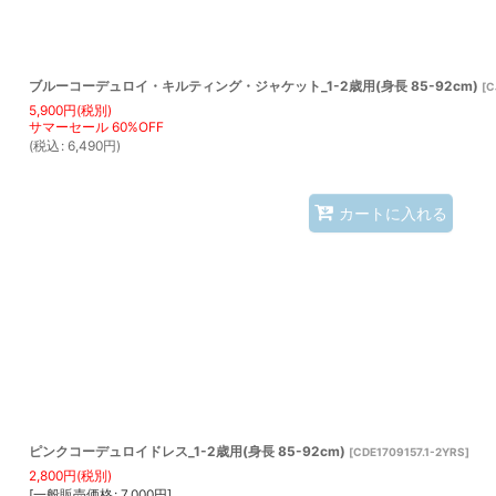
ブルーコーデュロイ・キルティング・ジャケット_1-2歳用(身長 85-92cm)
[
C
5,900
円
(税別)
(
税込
:
6,490
円
)
カートに入れる
ピンクコーデュロイドレス_1-2歳用(身長 85-92cm)
[
CDE1709157.1-2YRS
]
2,800
円
(税別)
[
一般販売価格
:
7,000
円
]