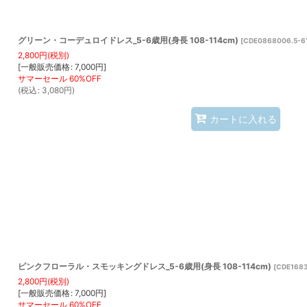
グリーン・コーデュロイドレス_5-6歳用(身長 108-114cm)
[
CDE0868006.5-6
2,800
円
(税別)
[
一般販売価格
:
7,000
円
]
(
税込
:
3,080
円
)
カートに入れる
ピンクフローラル・スモッキングドレス_5-6歳用(身長 108-114cm)
[
CDE1683
2,800
円
(税別)
[
一般販売価格
:
7,000
円
]