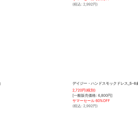
(
税込
:
2,992
円
)
デイジー・ハンドスモックドレス_5-6歳用(
]
2,720
円
(税別)
[
一般販売価格
:
6,800
円
]
(
税込
:
2,992
円
)