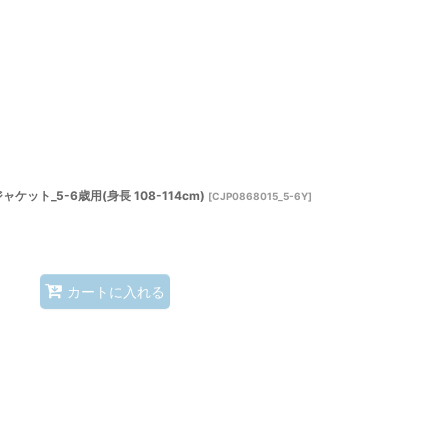
ト_5-6歳用(身長 108-114cm)
[
CJP0868015_5-6Y
]
カートに入れる