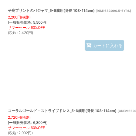
子鹿プリントのパジャマ_5-6歳用(身長 108-114cm)
[
PJM1683090.5-6YRS
]
2,200
円
(税別)
[
一般販売価格
:
5,500
円
]
(
税込
:
2,420
円
)
カートに入れる
コーラルゴールド・ストライプドレス_5-6歳用(身長 108-114cm)
[
CDE216603
2,720
円
(税別)
[
一般販売価格
:
6,800
円
]
(
税込
:
2,992
円
)