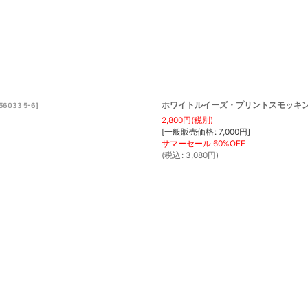
ホワイトルイーズ・プリントスモッキングドレ
56033 5-6
]
2,800
円
(税別)
[
一般販売価格
:
7,000
円
]
(
税込
:
3,080
円
)