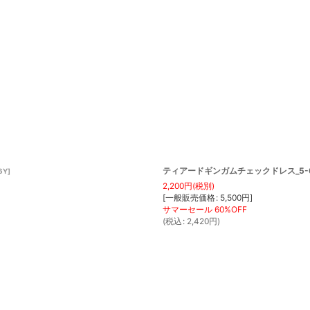
ティアードギンガムチェックドレス_5-6歳用
6Y
]
2,200
円
(税別)
[
一般販売価格
:
5,500
円
]
(
税込
:
2,420
円
)