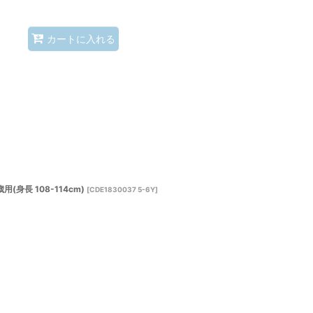
カートに入れる
身長 108-114cm)
[
CDE1830037 5-6Y
]