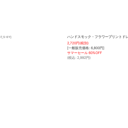
ハンドスモック・フラワープリントドレス_5
7_5-6Y
]
2,720
円
(税別)
[
一般販売価格
:
6,800
円
]
(
税込
:
2,992
円
)