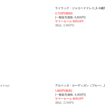
ライラック・ジャカードドレス_5-6歳用(身
2,720
円
(税別)
[
一般販売価格
:
6,800
円
]
(
税込
:
2,992
円
)
アルベッタ・カーディガン（ブルー）_5-6歳
3 5-6y
]
1,960
円
(税別)
[
一般販売価格
:
4,900
円
]
(
税込
:
2,156
円
)