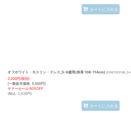
カートに入れる
オフホワイト・モスリン・ドレス_5-6歳用(身長 108-114cm)
[
CDE1102158_5-
2,200
円
(税別)
[
一般販売価格
:
5,500
円
]
(
税込
:
2,420
円
)
カートに入れる