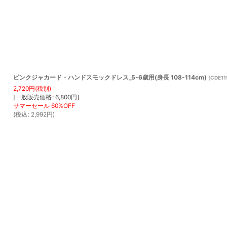
ピンクジャカード・ハンドスモックドレス_5-6歳用(身長 108-114cm)
[
CDE11
2,720
円
(税別)
[
一般販売価格
:
6,800
円
]
(
税込
:
2,992
円
)