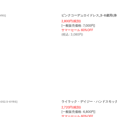
ピンクコーデュロイドレス_5-6歳用(身長 
YRS
]
2,800
円
(税別)
[
一般販売価格
:
7,000
円
]
(
税込
:
3,080
円
)
ライラック・デイジー・ハンドスモックドレス
052.5-6YRS
]
2,720
円
(税別)
[
一般販売価格
:
6,800
円
]