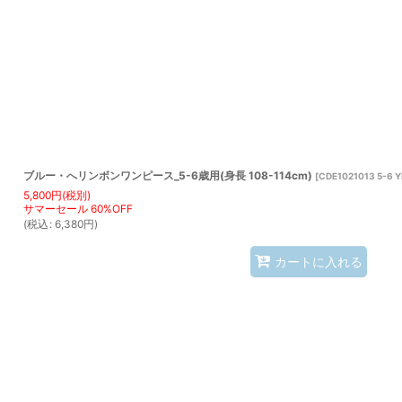
表示数
:
並び順
:
ブルー・へリンボンワンピース_5-6歳用(身長 108-114cm)
[
CDE1021013 5-6 
5,800
円
(税別)
(
税込
:
6,380
円
)
カートに入れる