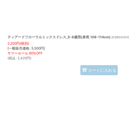
ティアードフローラルミックスドレス_5-6歳用(身長 108-114cm)
[
CDE031010
2,200
円
(税別)
[
一般販売価格
:
5,500
円
]
(
税込
:
2,420
円
)
カートに入れる