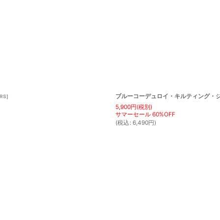
絞り込む
ブルーコーデュロイ・キルティング・ジャケッ
YRS
]
5,900
円
(税別)
(
税込
:
6,490
円
)