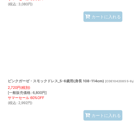
(
税込
:
3,080
円
)
カートに入れる
ピンクガーゼ・スモックドレス_5-6歳用(身長 108-114cm)
[
CDE1042085 5-6y
2,720
円
(税別)
[
一般販売価格
:
6,800
円
]
(
税込
:
2,992
円
)
カートに入れる