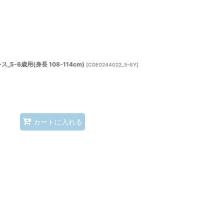
-6歳用(身長 108-114cm)
[
CDE0244022_5-6Y
]
カートに入れる