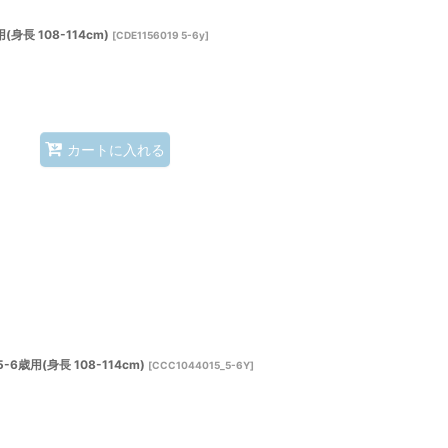
長 108-114cm)
[
CDE1156019 5-6y
]
カートに入れる
用(身長 108-114cm)
[
CCC1044015_5-6Y
]