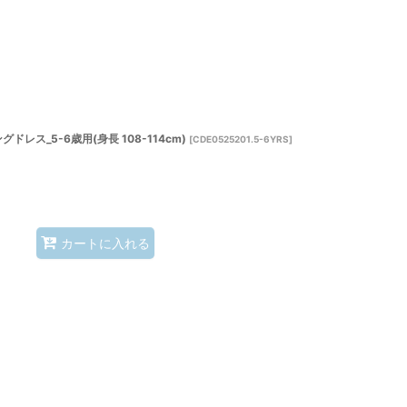
ス_5-6歳用(身長 108-114cm)
[
CDE0525201.5-6YRS
]
カートに入れる