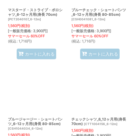
マスタード・ストライプ・ポロシ
ブルーチェック・ショートパンツ
ャツ_6-12ヶ月用(身長 70cm)
_6-12ヶ月用(身長 80-85cm)
[
PCT2040107_6-12m
]
[
CSH0041081_6-12m
]
1,560
円
(税別)
1,560
円
(税別)
[
一般販売価格
:
3,900
円
]
[
一般販売価格
:
3,900
円
]
(
税込
:
1,716
円
)
(
税込
:
1,716
円
)
カートに入れる
カートに入れる
ブルージャージー・ショートパン
チェックシャツ_6_12ヶ月用(身長
ツ_6-12ヶ月用(身長 80-85cm)
70cm)
[
CTT1004156_6-12m
]
[
CSH1044034_6-12m
]
1,560
円
(税別)
1,560
円
(税別)
[
一般販売価格
:
3,900
円
]