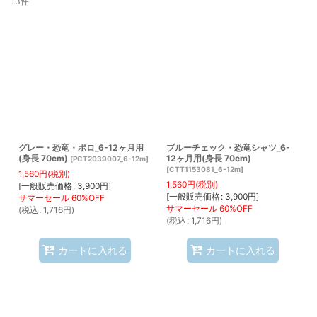
13
件
表示数
:
並び順
:
絞り込む
グレー・恐竜・ポロ_6-12ヶ月用
ブルーチェック・恐竜シャツ_6-
(身長 70cm)
12ヶ月用(身長 70cm)
[
PCT2039007_6-12m
]
[
CTT1153081_6-12m
]
1,560
円
(税別)
1,560
円
(税別)
[
一般販売価格
:
3,900
円
]
[
一般販売価格
:
3,900
円
]
(
税込
:
1,716
円
)
(
税込
:
1,716
円
)
カートに入れる
カートに入れる