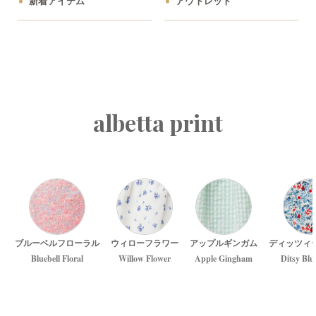
新着アイテム
アウトレット
albetta print
ブルーベルフローラル
ウィローフラワー
アップルギンガム
ディッツィ
Bluebell Floral
Willow Flower
Apple Gingham
Ditsy Blu