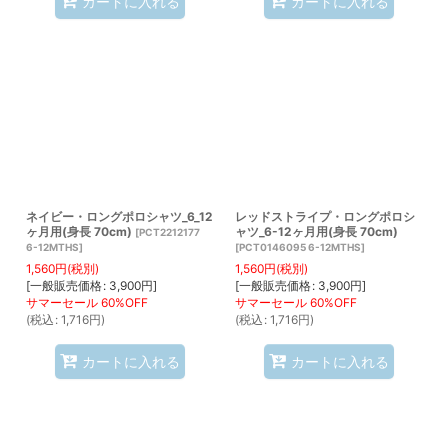
カートに入れる
カートに入れる
ネイビー・ロングポロシャツ_6_12
レッドストライプ・ロングポロシ
ヶ月用(身長 70cm)
ャツ_6-12ヶ月用(身長 70cm)
[
PCT2212177
6-12MTHS
]
[
PCT0146095 6-12MTHS
]
1,560
円
(税別)
1,560
円
(税別)
[
一般販売価格
:
3,900
円
]
[
一般販売価格
:
3,900
円
]
(
税込
:
1,716
円
)
(
税込
:
1,716
円
)
カートに入れる
カートに入れる