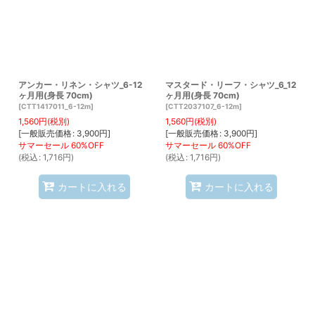
アンカー・リネン・シャツ_6-12
マスタード・リーフ・シャツ_6_12
ヶ月用(身長 70cm)
ヶ月用(身長 70cm)
[
CTT1417011_6-12m
]
[
CTT2037107_6-12m
]
1,560
円
(税別)
1,560
円
(税別)
[
一般販売価格
:
3,900
円
]
[
一般販売価格
:
3,900
円
]
(
税込
:
1,716
円
)
(
税込
:
1,716
円
)
カートに入れる
カートに入れる