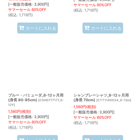
[
一般販売価格
:
3,900
円
]
(
税込
:
1,716
円
)
(
税込
:
1,716
円
)
カートに入れる
カートに入れる
ブルー・バミューダ_6-12ヶ月用
シャンブレーシャツ_6-12ヶ月用
(身長 80-85cm)
(身長 70cm)
[
CSH0777177_6-
[
CTT1140034_6-12m
]
12Y
]
1,560
円
(税別)
1,560
円
(税別)
[
一般販売価格
:
3,900
円
]
[
一般販売価格
:
3,900
円
]
(
税込
:
1,716
円
)
(
税込
:
1,716
円
)