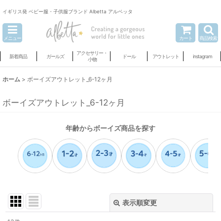
イギリス発 ベビー服・子供服ブランド Albetta アルベッタ
メニュー
カート
商品検索
アクセサリー・
新着商品
ガールズ
ドール
アウトレット
instagram
小物
ホーム
>
ボーイズアウトレット_6-12ヶ月
ボーイズアウトレット_6-12ヶ月
年齢からボーイズ商品を探す
表示順変更
閉じる