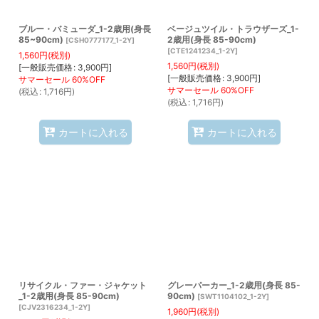
ブルー・バミューダ_1-2歳用(身長
ベージュツイル・トラウザーズ_1-
85~90cm)
2歳用(身長 85-90cm)
[
CSH0777177_1-2Y
]
[
CTE1241234_1-2Y
]
1,560
円
(税別)
1,560
円
(税別)
[
一般販売価格
:
3,900
円
]
[
一般販売価格
:
3,900
円
]
(
税込
:
1,716
円
)
(
税込
:
1,716
円
)
カートに入れる
カートに入れる
リサイクル・ファー・ジャケット
グレーパーカー_1-2歳用(身長 85-
_1-2歳用(身長 85-90cm)
90cm)
[
SWT1104102_1-2Y
]
[
CJV2316234_1-2Y
]
1,960
円
(税別)