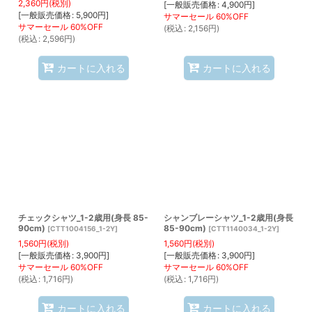
2,360
円
(税別)
[
一般販売価格
:
4,900
円
]
[
一般販売価格
:
5,900
円
]
(
税込
:
2,156
円
)
(
税込
:
2,596
円
)
カートに入れる
カートに入れる
チェックシャツ_1-2歳用(身長 85-
シャンブレーシャツ_1-2歳用(身長
90cm)
85-90cm)
[
CTT1004156_1-2Y
]
[
CTT1140034_1-2Y
]
1,560
円
(税別)
1,560
円
(税別)
[
一般販売価格
:
3,900
円
]
[
一般販売価格
:
3,900
円
]
(
税込
:
1,716
円
)
(
税込
:
1,716
円
)
カートに入れる
カートに入れる