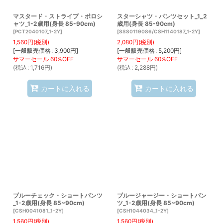
マスタード・ストライプ・ポロシ
スターシャツ・パンツセット_1_2
ャツ_1-2歳用(身長 85-90cm)
歳用(身長 85-90cm)
[
PCT2040107_1-2Y
]
[
SSS0119086/CSH1140187_1-2Y
]
1,560
円
(税別)
2,080
円
(税別)
[
一般販売価格
:
3,900
円
]
[
一般販売価格
:
5,200
円
]
(
税込
:
1,716
円
)
(
税込
:
2,288
円
)
カートに入れる
カートに入れる
ブルーチェック・ショートパンツ
ブルージャージー・ショートパン
_1-2歳用(身長 85~90cm)
ツ_1-2歳用(身長 85~90cm)
[
CSH0041081_1-2Y
]
[
CSH1044034_1-2Y
]
1,560
円
(税別)
1,560
円
(税別)