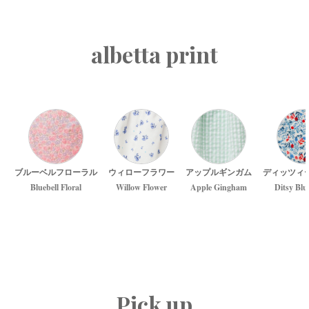
albetta print
ブルーベルフローラル
ウィローフラワー
アップルギンガム
ディッツィ
Bluebell Floral
Willow Flower
Apple Gingham
Ditsy Blu
Pick up