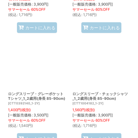
[
一般販売価格
:
3,900
円
]
[
一般販売価格
:
3,900
円
]
(
税込
:
1,716
円
)
(
税込
:
1,716
円
)
カートに入れる
カートに入れる
ロングスリーブ・グレーポケット
ロングスリーブ・チェックシャツ
Tシャツ_1_2歳用(身長 85-90cm)
_1_2歳用(身長 85-90cm)
[
CTT0392140_1-2Y
]
[
CTT1004182_1-2Y
]
1,400
円
(税別)
1,560
円
(税別)
[
一般販売価格
:
3,500
円
]
[
一般販売価格
:
3,900
円
]
(
税込
:
1,540
円
)
(
税込
:
1,716
円
)