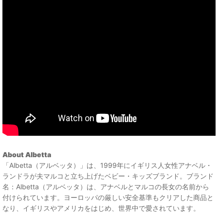
About Albetta
「Albetta（アルベッタ）」は、1999年にイギリス人女性アナベル・
ランドラが夫マルコと立ち上げたベビー・キッズブランド。ブランド
名：Albetta（アルベッタ）は、アナベルとマルコの長女の名前から
付けられています。ヨーロッパの厳しい安全基準もクリアした商品と
なり、イギリスやアメリカをはじめ、世界中で愛されています。