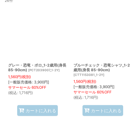
26
件
表示数
:
並び順
:
絞り込む
グレー・恐竜・ポロ_1-2歳用(身長
ブルーチェック・恐竜シャツ_1-2
85-90cm)
歳用(身長 85-90cm)
[
PCT2039007_1-2Y
]
[
CTT1153081_1-2Y
]
1,560
円
(税別)
1,560
円
(税別)
[
一般販売価格
:
3,900
円
]
[
一般販売価格
:
3,900
円
]
(
税込
:
1,716
円
)
(
税込
:
1,716
円
)
カートに入れる
カートに入れる