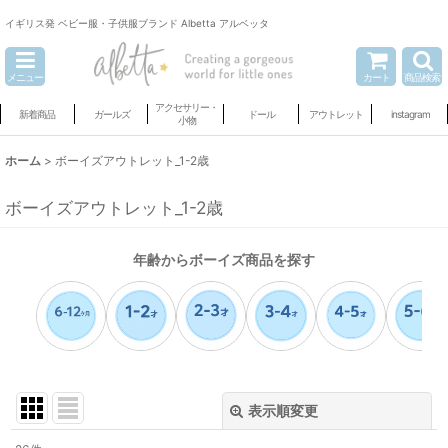
イギリス発 ベビー服・子供服ブランド Albetta アルベッタ
メニュー
カート
商品検索
アクセサリー・
新着商品
ガールズ
ドール
アウトレット
instagram
小物
ホーム
>
ボーイズアウトレット_1-2歳
ボーイズアウトレット_1-2歳
年齢からボーイズ商品を探す
表示順変更
閉じる