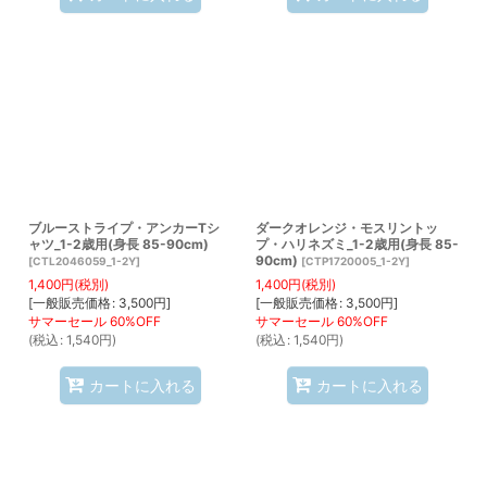
ブルーストライプ・アンカーTシ
ダークオレンジ・モスリントッ
ャツ_1-2歳用(身長 85-90cm)
プ・ハリネズミ_1-2歳用(身長 85-
90cm)
[
CTL2046059_1-2Y
]
[
CTP1720005_1-2Y
]
1,400
円
(税別)
1,400
円
(税別)
[
一般販売価格
:
3,500
円
]
[
一般販売価格
:
3,500
円
]
(
税込
:
1,540
円
)
(
税込
:
1,540
円
)
カートに入れる
カートに入れる