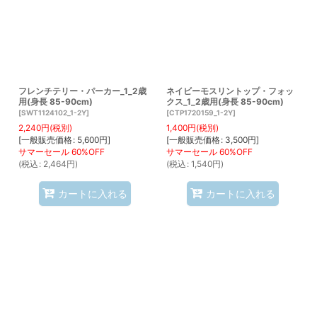
フレンチテリー・パーカー_1_2歳
ネイビーモスリントップ・フォッ
用(身長 85-90cm)
クス_1_2歳用(身長 85-90cm)
[
SWT1124102_1-2Y
]
[
CTP1720159_1-2Y
]
2,240
円
(税別)
1,400
円
(税別)
[
一般販売価格
:
5,600
円
]
[
一般販売価格
:
3,500
円
]
(
税込
:
2,464
円
)
(
税込
:
1,540
円
)
カートに入れる
カートに入れる