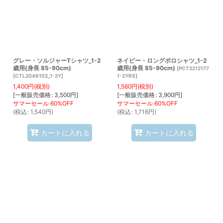
グレー・ソルジャーTシャツ_1-2
ネイビー・ロングポロシャツ_1-2
歳用(身長 85-90cm)
歳用(身長 85-90cm)
[
PCT2212177
[
CTL2046102_1-2Y
]
1-2YRS
]
1,400
円
(税別)
1,560
円
(税別)
[
一般販売価格
:
3,500
円
]
[
一般販売価格
:
3,900
円
]
(
税込
:
1,540
円
)
(
税込
:
1,716
円
)
カートに入れる
カートに入れる