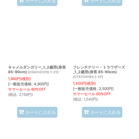
カートに入れる
カートに入れる
キャメルダンガリー_1_2歳用(身長
フレンチテリー・トラウザーズ
85-90cm)
_1_2歳用(身長 85-90cm)
[
CDA1331219_1-2Y
]
[
CTE1124162_1-2Y
]
1,960
円
(税別)
1,400
円
(税別)
[
一般販売価格
:
4,900
円
]
[
一般販売価格
:
3,500
円
]
(
税込
:
2,156
円
)
(
税込
:
1,540
円
)
カートに入れる
カートに入れる