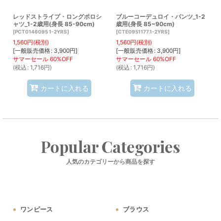
レッドストライプ・ロングポロシ
ブルーコーデュロイ・パンツ_1-2
ャツ_1-2歳用(身長 85-90cm)
歳用(身長 85~90cm)
[
PCT0146095 1-2YRS
]
[
CTE0951177.1-2YRS
]
1,560
円
(税別)
1,560
円
(税別)
[
一般販売価格
:
3,900
円
]
[
一般販売価格
:
3,900
円
]
(
税込
:
1,716
円
)
(
税込
:
1,716
円
)
カートに入れる
カートに入れる
Popular Categories
人気のカテゴリーから商品を探す
ワンピース
ブラウス