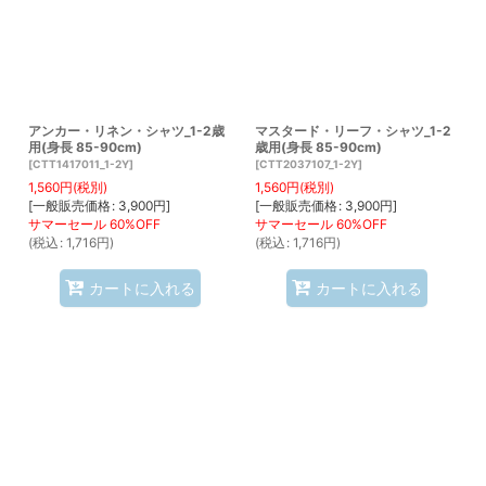
アンカー・リネン・シャツ_1-2歳
マスタード・リーフ・シャツ_1-2
用(身長 85-90cm)
歳用(身長 85-90cm)
[
CTT1417011_1-2Y
]
[
CTT2037107_1-2Y
]
1,560
円
(税別)
1,560
円
(税別)
[
一般販売価格
:
3,900
円
]
[
一般販売価格
:
3,900
円
]
(
税込
:
1,716
円
)
(
税込
:
1,716
円
)
カートに入れる
カートに入れる