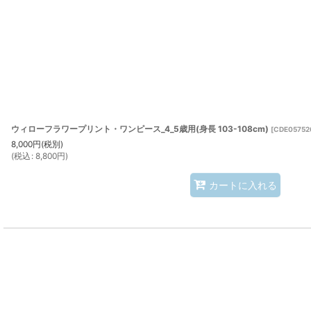
ウィローフラワープリント・ワンピース_4_5歳用(身長 103-108cm)
[
CDE05752
8,000
円
(税別)
(
税込
:
8,800
円
)
カートに入れる