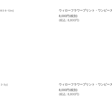
ウィローフラワープリント・ワンピース_1_
263 6-12m
]
8,000
円
(税別)
(
税込
:
8,800
円
)
ウィローフラワープリント・ワンピース_3_
 2-3y
]
8,000
円
(税別)
(
税込
:
8,800
円
)