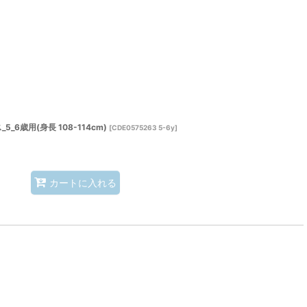
6歳用(身長 108-114cm)
[
CDE0575263 5-6y
]
カートに入れる