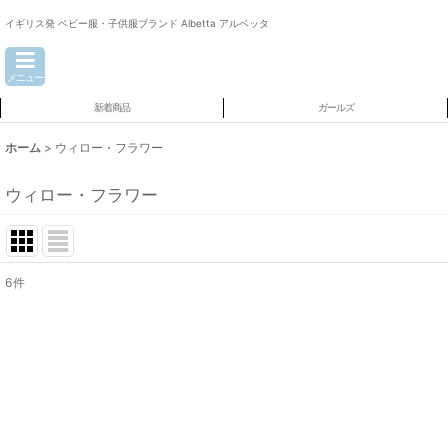
イギリス発 ベビー服・子供服ブランド Albetta アルベッタ
メニュー
新着商品
ガールズ
ホーム
>
ウィロー・フラワー
ウィロー・フラワー
6
件
表示数
:
並び順
: