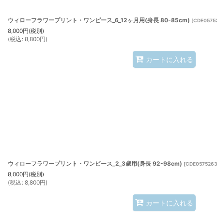
ウィローフラワープリント・ワンピース_6_12ヶ月用(身長 80-85cm)
[
CDE0575
8,000
円
(税別)
(
税込
:
8,800
円
)
カートに入れる
ウィローフラワープリント・ワンピース_2_3歳用(身長 92-98cm)
[
CDE0575263
8,000
円
(税別)
(
税込
:
8,800
円
)
カートに入れる