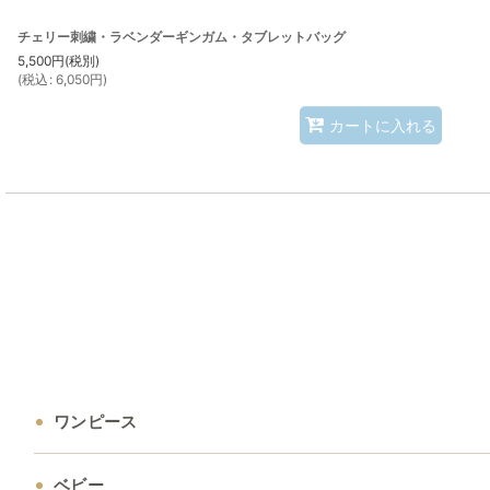
チェリー刺繍・ラベンダーギンガム・タブレットバッグ
5,500
円
(税別)
(
税込
:
6,050
円
)
カートに入れる
ワンピース
ベビー