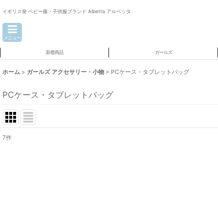
イギリス発 ベビー服・子供服ブランド Albetta アルベッタ
メニュー
新着商品
ガールズ
ホーム
>
ガールズ アクセサリー・小物
>
PCケース・タブレットバッグ
PCケース・タブレットバッグ
7
件
表示数
:
並び順
: