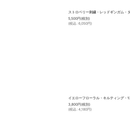
ストロベリー刺繍・レッドギンガム・
5,500
円
(税別)
(
税込
:
6,050
円
)
イエローフローラル・キルティング・1
3,800
円
(税別)
(
税込
:
4,180
円
)