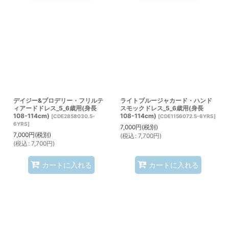
デイジー&ブロデリー・フリルテ
ライトブルージャカード・ハンド
ィアードドレス_5_6歳用(身長
スモックドレス_5_6歳用(身長
108-114cm)
108-114cm)
[
CDE2858030.5-
[
CDE1156072.5-6YRS
]
6YRS
]
7,000
円
(税別)
7,000
円
(税別)
(
税込
:
7,700
円
)
(
税込
:
7,700
円
)
カートに入れる
カートに入れる