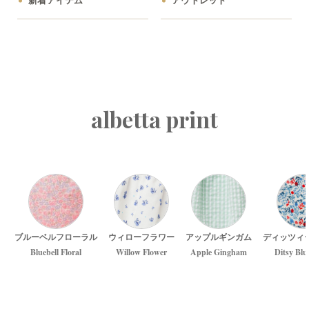
新着アイテム
アウトレット
albetta print
ブルーベルフローラル
ウィローフラワー
アップルギンガム
ディッツィ
Bluebell Floral
Willow Flower
Apple Gingham
Ditsy Blu