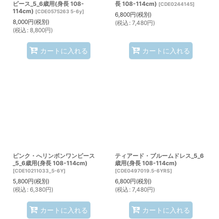
ピース_5_6歳用(身長 108-
長 108-114cm)
[
CDE0244145
]
114cm)
[
CDE0575263 5-6y
]
6,800
円
(税別)
8,000
円
(税別)
(
税込
:
7,480
円
)
(
税込
:
8,800
円
)
カートに入れる
カートに入れる
ピンク・へリンボンワンピース
ティアード・ブルームドレス_5_6
_5_6歳用(身長 108-114cm)
歳用(身長 108-114cm)
[
CDE10211033_5-6Y
]
[
CDE0497019.5-6YRS
]
5,800
円
(税別)
6,800
円
(税別)
(
税込
:
6,380
円
)
(
税込
:
7,480
円
)
カートに入れる
カートに入れる