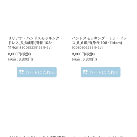
リリアナ・ハンドスモッキング・
ハンドスモッキング・ミラ・ドレ
ドレス_5_6歳用(身長 108-
ス_5_6歳用(身長 108-114cm)
114cm)
[
CDE1235158 5-6y
]
[
CDE0106238 5-6y
]
8,000
円
(税別)
8,000
円
(税別)
(
税込
:
8,800
円
)
(
税込
:
8,800
円
)
カートに入れる
カートに入れる