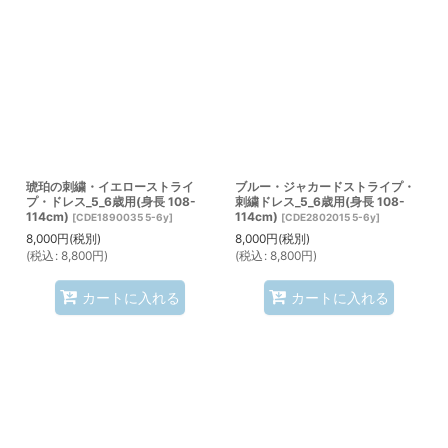
琥珀の刺繍・イエローストライ
ブルー・ジャカードストライプ・
プ・ドレス_5_6歳用(身長 108-
刺繍ドレス_5_6歳用(身長 108-
114cm)
114cm)
[
CDE1890035 5-6y
]
[
CDE2802015 5-6y
]
8,000
円
(税別)
8,000
円
(税別)
(
税込
:
8,800
円
)
(
税込
:
8,800
円
)
カートに入れる
カートに入れる