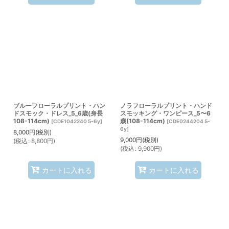
ブルーフローラルプリント・ハン
ノラフローラルプリント・ハンド
ドスモック・ドレス_5_6歳(身長
スモッキング・ワンピース_5〜6
108-114cm)
歳(108-114cm)
[
CDE1042240 5-6y
]
[
CDE0244204 5-
6y
]
8,000
円
(税別)
9,000
円
(税別)
(
税込
:
8,800
円
)
(
税込
:
9,900
円
)
カートに入れる
カートに入れる