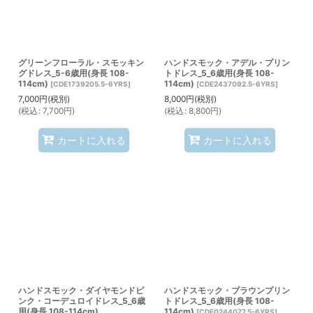
グリーンフローラル・スモッキン
ハンドスモック・アデル・プリン
グドレス_5-6歳用(身長 108-
トドレス_5_6歳用(身長 108-
114cm)
114cm)
[
CDE1739205.5-6YRS
]
[
CDE2437092.5-6YRS
]
7,000
円
(税別)
8,000
円
(税別)
(
税込
:
7,700
円
)
(
税込
:
8,800
円
)
カートに入れる
カートに入れる
ハンドスモック・ダイヤモンドピ
ハンドスモック・ブラウンプリン
ンク・コーデュロイドレス_5_6歳
トドレス_5_6歳用(身長 108-
用(身長 108-114cm)
114cm)
[
CDE0244077.5-6YRS
]