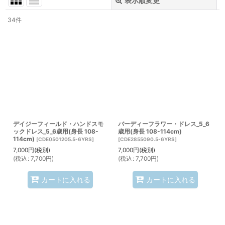
表示順変更
閉じる
34
件
表示数
:
並び順
:
絞り込む
デイジーフィールド・ハンドスモ
バーディーフラワー・ドレス_5_6
ックドレス_5_6歳用(身長 108-
歳用(身長 108-114cm)
114cm)
[
CDE0501205.5-6YRS
]
[
CDE2855090.5-6YRS
]
7,000
円
(税別)
7,000
円
(税別)
(
税込
:
7,700
円
)
(
税込
:
7,700
円
)
カートに入れる
カートに入れる