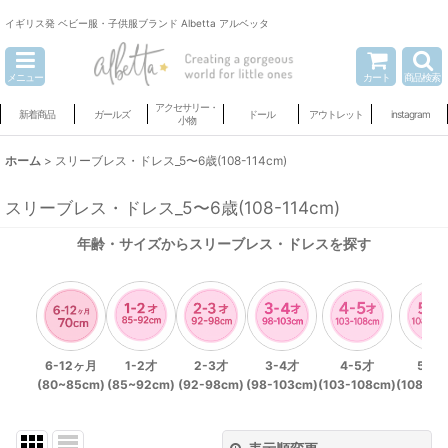
イギリス発 ベビー服・子供服ブランド Albetta アルベッタ
メニュー
カート
商品検索
アクセサリー・
新着商品
ガールズ
ドール
アウトレット
instagram
小物
ホーム
>
スリーブレス・ドレス_5〜6歳(108-114cm)
スリーブレス・ドレス_5〜6歳(108-114cm)
年齢・サイズからスリーブレス・ドレスを探す
6-12ヶ月
1-2才
2-3才
3-4才
4-5才
5-6
(80~85cm)
(85~92cm)
(92-98cm)
(98-103cm)
(103-108cm)
(108-11