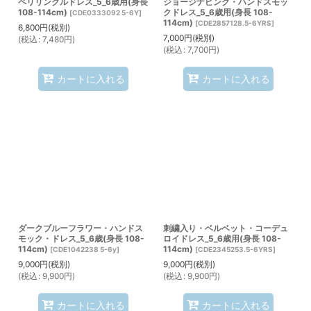
ペリリンクルドレス_5_6歳用(身長
ジョージナピンク・ハンドスモッ
108-114cm)
クドレス_5_6歳用(身長 108-
[
CDE0333092 5-6Y
]
114cm)
[
CDE2857128.5-6YRS
]
6,800
円
(税別)
7,000
円
(税別)
(
税込
:
7,480
円
)
(
税込
:
7,700
円
)
カートに入れる
カートに入れる
ダークブルーフラワー・ハンドス
刺繍入り・ベルベット・コーデュ
モック・ドレス_5_6歳(身長 108-
ロイドレス_5_6歳用(身長 108-
114cm)
114cm)
[
CDE1042238 5-6y
]
[
CDE2345253.5-6YRS
]
9,000
円
(税別)
9,000
円
(税別)
(
税込
:
9,900
円
)
(
税込
:
9,900
円
)
カートに入れる
カートに入れる