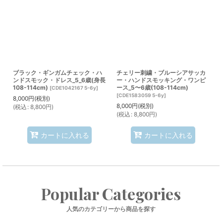
ブラック・ギンガムチェック・ハ
チェリー刺繍・ブルーシアサッカ
ンドスモック・ドレス_5_6歳(身長
ー・ハンドスモッキング・ワンピ
108-114cm)
ース_5〜6歳(108-114cm)
[
CDE1042167 5-6y
]
[
CDE1583059 5-6y
]
8,000
円
(税別)
8,000
円
(税別)
(
税込
:
8,800
円
)
(
税込
:
8,800
円
)
カートに入れる
カートに入れる
Popular Categories
人気のカテゴリーから商品を探す