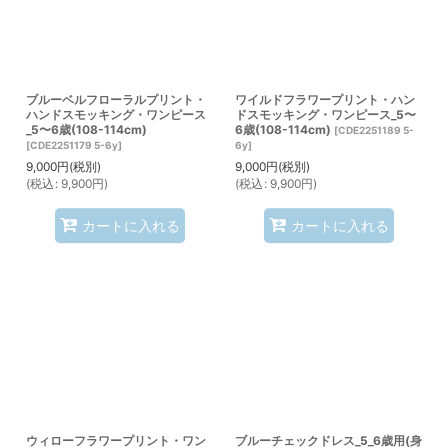
ブルーベルフローラルプリント・
ワイルドフラワープリント・ハン
ハンドスモッキング・ワンピース
ドスモッキング・ワンピース_5〜
_5〜6歳(108-114cm)
6歳(108-114cm)
[
CDE2251189 5-
[
CDE2251179 5-6y
]
6y
]
9,000
円
(税別)
9,000
円
(税別)
(
税込
:
9,900
円
)
(
税込
:
9,900
円
)
カートに入れる
カートに入れる
ウィローフラワープリント・ワン
ブルーチェックドレス_5_6歳用(身