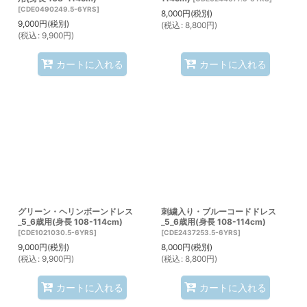
[
CDE0490249.5-6YRS
]
8,000
円
(税別)
9,000
円
(税別)
(
税込
:
8,800
円
)
(
税込
:
9,900
円
)
カートに入れる
カートに入れる
グリーン・ヘリンボーンドレス
刺繍入り・ブルーコードドレス
_5_6歳用(身長 108-114cm)
_5_6歳用(身長 108-114cm)
[
CDE1021030.5-6YRS
]
[
CDE2437253.5-6YRS
]
9,000
円
(税別)
8,000
円
(税別)
(
税込
:
9,900
円
)
(
税込
:
8,800
円
)
カートに入れる
カートに入れる