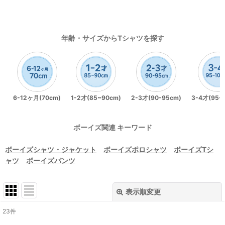
年齢・サイズからTシャツを探す
6-12ヶ月(70cm)
1-2才(85~90cm)
2-3才(90-95cm)
3-4才(95-
ボーイズ関連 キーワード
ボーイズシャツ・ジャケット
ボーイズポロシャツ
ボーイズTシ
ャツ
ボーイズパンツ
表示順変更
閉じる
23
件
表示数
: