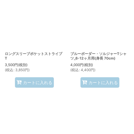
並び順
:
絞り込む
ロングスリーブポケットストライプ
ブルーボーダー・ソルジャーTシャ
T
ツ_6-12ヶ月用(身長 70cm)
3,500
円
(税別)
4,000
円
(税別)
(
税込
:
3,850
円
)
(
税込
:
4,400
円
)
カートに入れる
カートに入れる