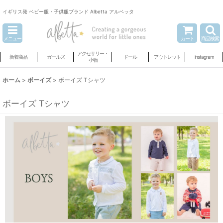
イギリス発 ベビー服・子供服ブランド Albetta アルベッタ
メニュー
カート
商品検索
アクセサリー・
新着商品
ガールズ
ドール
アウトレット
instagram
小物
ホーム
>
ボーイズ
>
ボーイズ Tシャツ
ボーイズ Tシャツ