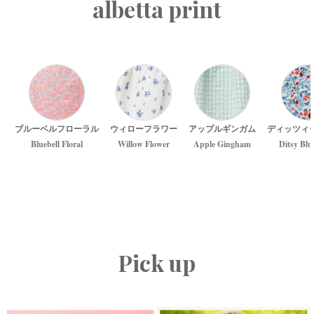
albetta print
ブルーベルフローラル
ウィローフラワー
アップルギンガム
ディッツィ
Bluebell Floral
Willow Flower
Apple Gingham
Ditsy Blu
Pick up