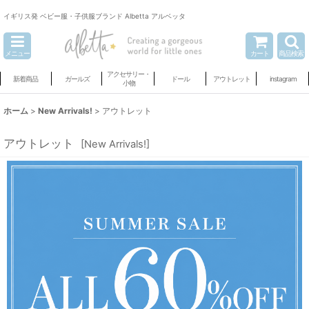
イギリス発 ベビー服・子供服ブランド Albetta アルベッタ
メニュー
カート
商品検索
アクセサリー・
新着商品
ガールズ
ドール
アウトレット
instagram
小物
ホーム
>
New Arrivals!
>
アウトレット
アウトレット
[
New Arrivals!
]