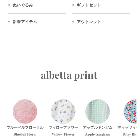
ぬいぐるみ
ギフトセット
新着アイテム
アウトレット
albetta print
ブルーベルフローラル
ウィローフラワー
アップルギンガム
ディッツィ
Bluebell Floral
Willow Flower
Apple Gingham
Ditsy Blu